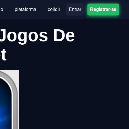
no
plataforma
colidir
Entrar
Registrar-se
Jogos De
t