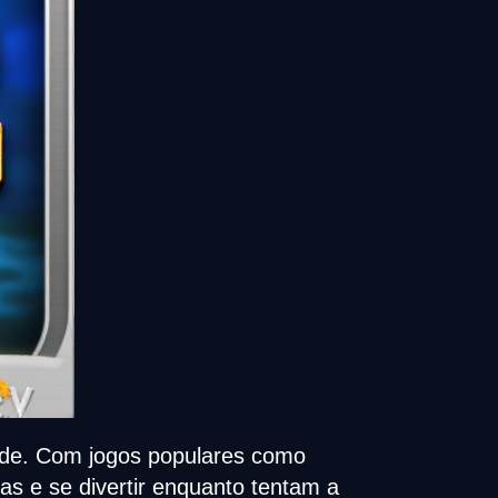
ade. Com jogos populares como
ias e se divertir enquanto tentam a