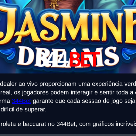
dealer ao vivo proporcionam uma experiência ver
eal, os jogadores podem interagir e sentir toda a
forma
344Bet
garante que cada sessão de jogo seja
ifícil de superar.
roleta e baccarat no 344Bet, com gráficos incrív