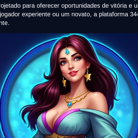
ojetado para oferecer oportunidades de vitória e
jogador experiente ou um novato, a plataforma 34
nte.