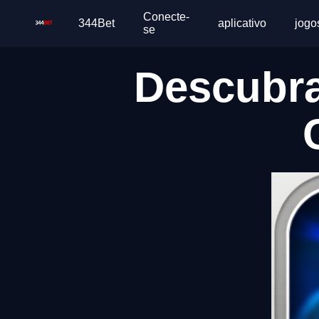
Conecte-
344Bet
aplicativo
jogo
se
Descubr