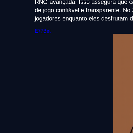
RNG avançada. Isso assegura que cad
de jogo confiável e transparente. No
jogadores enquanto eles desfrutam de
E77Bet