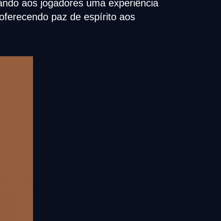
nando aos jogadores uma experiência
 oferecendo paz de espírito aos