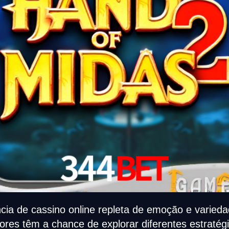
ia de cassino online repleta de emoção e varied
dores têm a chance de explorar diferentes estratég