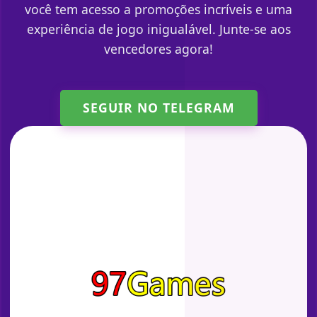
você tem acesso a promoções incríveis e uma
experiência de jogo inigualável. Junte-se aos
vencedores agora!
SEGUIR NO TELEGRAM