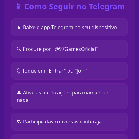
📱 Como Seguir no Telegram
📱 Baixe o app Telegram no seu dispositivo
🔍 Procure por "@97GamesOficial"
👆 Toque em "Entrar" ou "Join"
🔔 Ative as notificações para não perder
nada
💬 Participe das conversas e interaja