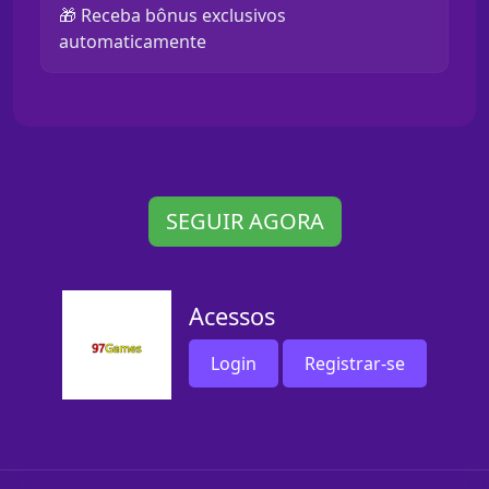
🎁 Receba bônus exclusivos
automaticamente
SEGUIR AGORA
Acessos
Login
Registrar-se