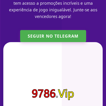
tem acesso a promoções incríveis e uma
experiência de jogo inigualável. Junte-se aos
vencedores agora!
SEGUIR NO TELEGRAM