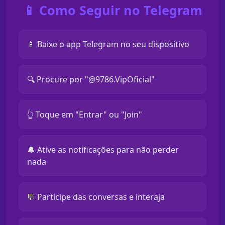
📱 Como Seguir no Telegram
📱 Baixe o app Telegram no seu dispositivo
🔍 Procure por "@9786.VipOficial"
👆 Toque em "Entrar" ou "Join"
🔔 Ative as notificações para não perder
nada
💬 Participe das conversas e interaja