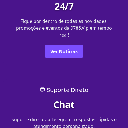
24/7
Fique por dentro de todas as novidades,
promoções e eventos da 9786.Vip em tempo
real!
Ver Notícias
💬 Suporte Direto
Chat
Suporte direto via Telegram, respostas rápidas e
atendimento personalizado!