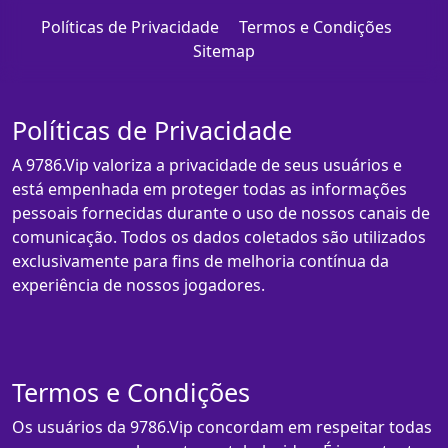
Políticas de Privacidade
Termos e Condições
Sitemap
Políticas de Privacidade
A 9786.Vip valoriza a privacidade de seus usuários e
está empenhada em proteger todas as informações
pessoais fornecidas durante o uso de nossos canais de
comunicação. Todos os dados coletados são utilizados
exclusivamente para fins de melhoria contínua da
experiência de nossos jogadores.
Termos e Condições
Os usuários da 9786.Vip concordam em respeitar todas