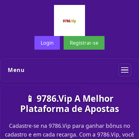
Login
Registrar-se
Menu
📱 9786.Vip A Melhor
Plataforma de Apostas
Cadastre-se na 9786.Vip para ganhar bônus no
cadastro e em cada recarga. Com a 9786.Vip, você