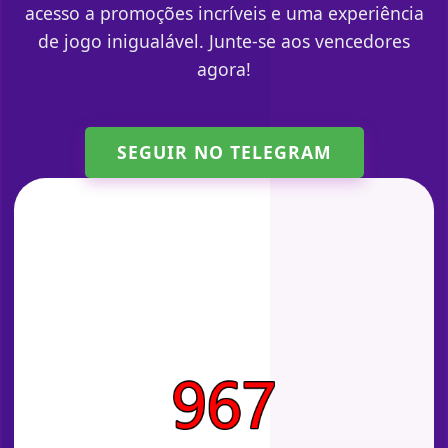
acesso a promoções incríveis e uma experiência
de jogo inigualável. Junte-se aos vencedores
agora!
SEGUIR NO TELEGRAM