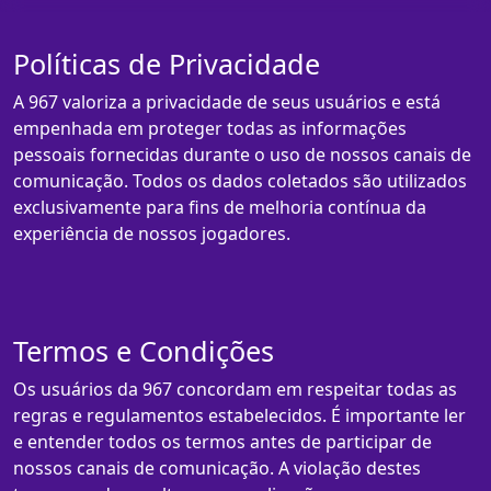
Políticas de Privacidade
A 967 valoriza a privacidade de seus usuários e está
empenhada em proteger todas as informações
pessoais fornecidas durante o uso de nossos canais de
comunicação. Todos os dados coletados são utilizados
exclusivamente para fins de melhoria contínua da
experiência de nossos jogadores.
Termos e Condições
Os usuários da 967 concordam em respeitar todas as
regras e regulamentos estabelecidos. É importante ler
e entender todos os termos antes de participar de
nossos canais de comunicação. A violação destes