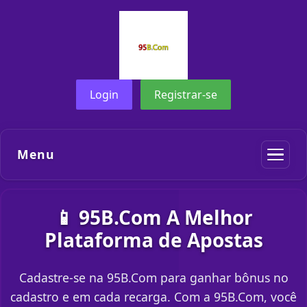
Login
Registrar-se
Menu
📱 95B.Com A Melhor
Plataforma de Apostas
Cadastre-se na 95B.Com para ganhar bônus no
cadastro e em cada recarga. Com a 95B.Com, você