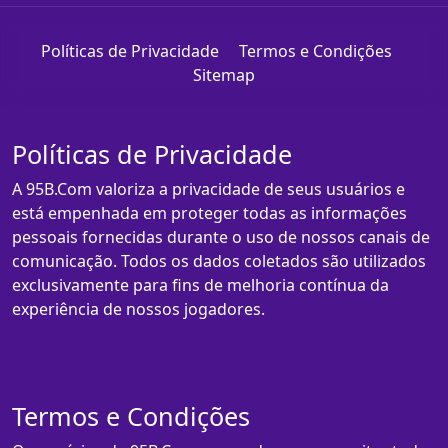
Políticas de Privacidade
Termos e Condições
Sitemap
Políticas de Privacidade
A 95B.Com valoriza a privacidade de seus usuários e
está empenhada em proteger todas as informações
pessoais fornecidas durante o uso de nossos canais de
comunicação. Todos os dados coletados são utilizados
exclusivamente para fins de melhoria contínua da
experiência de nossos jogadores.
Termos e Condições