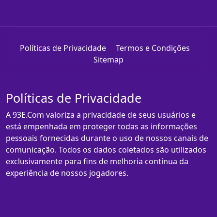
Políticas de Privacidade
Termos e Condições
Sitemap
Políticas de Privacidade
A 93E.Com valoriza a privacidade de seus usuários e
está empenhada em proteger todas as informações
pessoais fornecidas durante o uso de nossos canais de
comunicação. Todos os dados coletados são utilizados
exclusivamente para fins de melhoria contínua da
experiência de nossos jogadores.