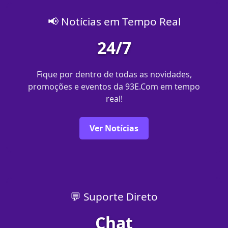
📢 Notícias em Tempo Real
24/7
Fique por dentro de todas as novidades,
promoções e eventos da 93E.Com em tempo
real!
Ver Notícias
💬 Suporte Direto
Chat