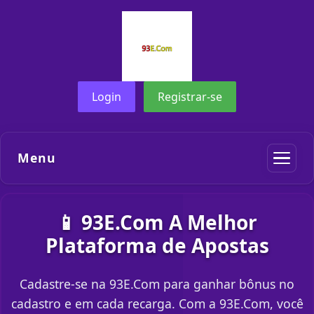
Login
Registrar-se
Menu
📱 93E.Com A Melhor
Plataforma de Apostas
Cadastre-se na 93E.Com para ganhar bônus no
cadastro e em cada recarga. Com a 93E.Com, você