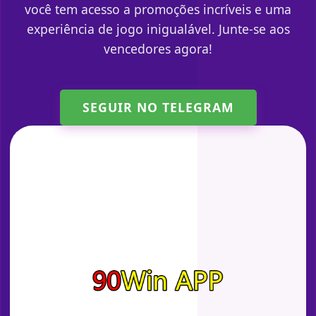
você tem acesso a promoções incríveis e uma
experiência de jogo inigualável. Junte-se aos
vencedores agora!
SEGUIR NO TELEGRAM