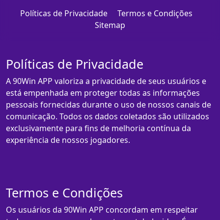
Políticas de Privacidade
Termos e Condições
Sitemap
Políticas de Privacidade
A 90Win APP valoriza a privacidade de seus usuários e
está empenhada em proteger todas as informações
pessoais fornecidas durante o uso de nossos canais de
comunicação. Todos os dados coletados são utilizados
exclusivamente para fins de melhoria contínua da
experiência de nossos jogadores.
Termos e Condições
Os usuários da 90Win APP concordam em respeitar