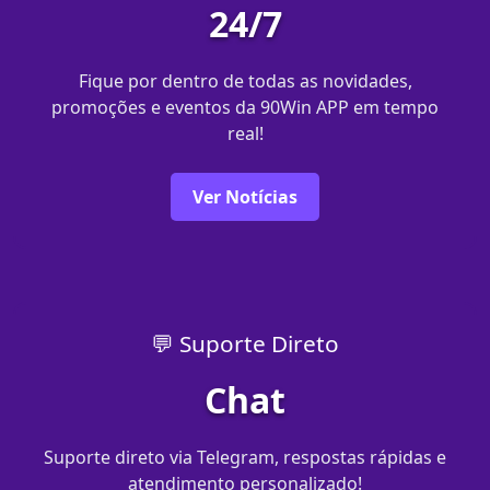
24/7
Fique por dentro de todas as novidades,
promoções e eventos da 90Win APP em tempo
real!
Ver Notícias
💬 Suporte Direto
Chat
Suporte direto via Telegram, respostas rápidas e
atendimento personalizado!