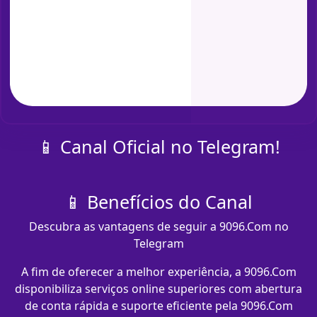
📱 Canal Oficial no Telegram!
📱 Benefícios do Canal
Descubra as vantagens de seguir a 9096.Com no
Telegram
A fim de oferecer a melhor experiência, a 9096.Com
disponibiliza serviços online superiores com abertura
de conta rápida e suporte eficiente pela 9096.Com