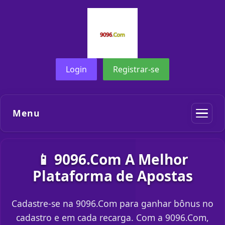
Login
Registrar-se
Menu
📱 9096.Com A Melhor
Plataforma de Apostas
Cadastre-se na 9096.Com para ganhar bônus no
cadastro e em cada recarga. Com a 9096.Com,