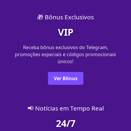
🎁 Bônus Exclusivos
VIP
Receba bônus exclusivos do Telegram,
promoções especiais e códigos promocionais
únicos!
Ver Bônus
📢 Notícias em Tempo Real
24/7