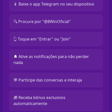
📱 Baixe o app Telegram no seu dispositivo
🔍 Procure por "@8WinOficial"
👆 Toque em "Entrar" ou "Join"
🔔 Ative as notificações para não perder
nada
💬 Participe das conversas e interaja
🎁 Receba bônus exclusivos
automaticamente