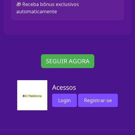
🎁 Receba bônus exclusivos
automaticamente
SEGUIR AGORA
Acessos
Login
Registrar-se