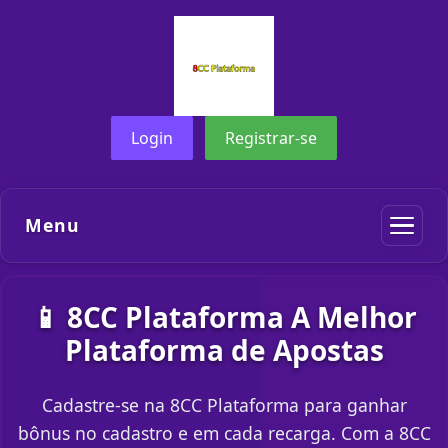
Login
Registrar-se
Menu
📱 8CC Plataforma A Melhor
Plataforma de Apostas
Cadastre-se na 8CC Plataforma para ganhar
bônus no cadastro e em cada recarga. Com a 8CC