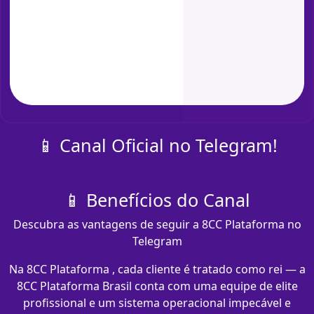
📱 Canal Oficial no Telegram!
📱 Benefícios do Canal
Descubra as vantagens de seguir a 8CC Plataforma no
Telegram
Na 8CC Plataforma , cada cliente é tratado como rei — a
8CC Plataforma Brasil conta com uma equipe de elite
profissional e um sistema operacional impecável e