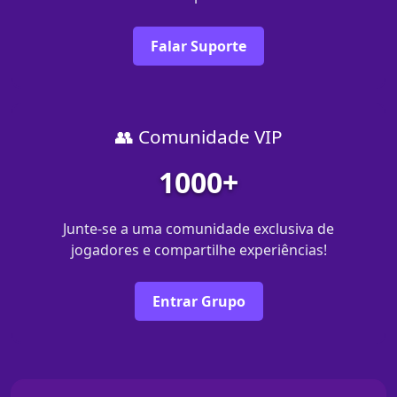
Falar Suporte
👥 Comunidade VIP
1000+
Junte-se a uma comunidade exclusiva de
jogadores e compartilhe experiências!
Entrar Grupo