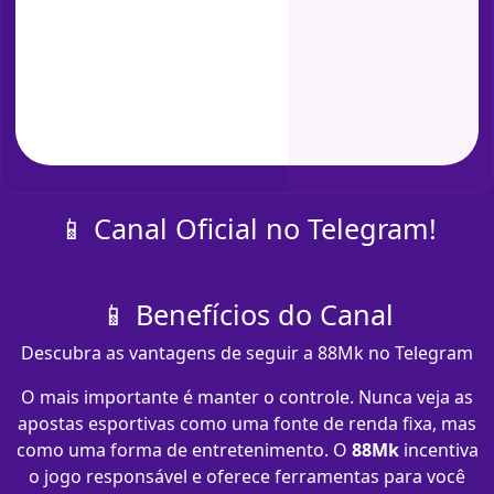
📱 Canal Oficial no Telegram!
📱 Benefícios do Canal
Descubra as vantagens de seguir a 88Mk no Telegram
O mais importante é manter o controle. Nunca veja as
apostas esportivas como uma fonte de renda fixa, mas
como uma forma de entretenimento. O
88Mk
incentiva
o jogo responsável e oferece ferramentas para você