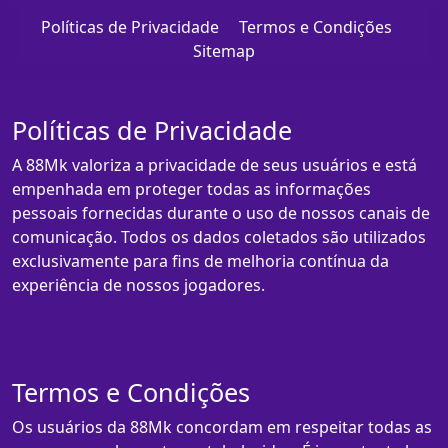
Políticas de Privacidade
Termos e Condições
Sitemap
Políticas de Privacidade
A 88Mk valoriza a privacidade de seus usuários e está
empenhada em proteger todas as informações
pessoais fornecidas durante o uso de nossos canais de
comunicação. Todos os dados coletados são utilizados
exclusivamente para fins de melhoria contínua da
experiência de nossos jogadores.
Termos e Condições
Os usuários da 88Mk concordam em respeitar todas as