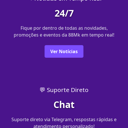
24/7
Fique por dentro de todas as novidades,
promoções e eventos da 88Mk em tempo real!
Ver Notícias
💬 Suporte Direto
Chat
Suporte direto via Telegram, respostas rápidas e
atendimento personalizado!