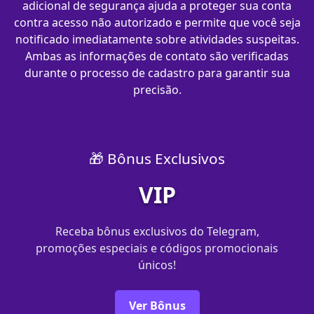
adicional de segurança ajuda a proteger sua conta
contra acesso não autorizado e permite que você seja
notificado imediatamente sobre atividades suspeitas.
Ambas as informações de contato são verificadas
durante o processo de cadastro para garantir sua
precisão.
🎁 Bônus Exclusivos
VIP
Receba bônus exclusivos do Telegram,
promoções especiais e códigos promocionais
únicos!
Ver Bônus