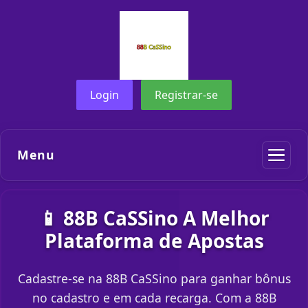
Login
Registrar-se
Menu
📱 88B CaSSino A Melhor
Plataforma de Apostas
Cadastre-se na 88B CaSSino para ganhar bônus
no cadastro e em cada recarga. Com a 88B