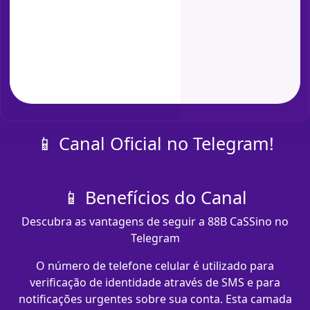
📱 Canal Oficial no Telegram!
📱 Benefícios do Canal
Descubra as vantagens de seguir a 88B CaSSino no
Telegram
O número de telefone celular é utilizado para
verificação de identidade através de SMS e para
notificações urgentes sobre sua conta. Esta camada