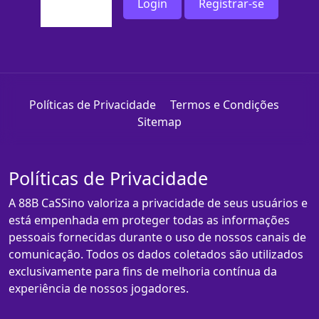
Login
Registrar-se
Políticas de Privacidade
Termos e Condições
Sitemap
Políticas de Privacidade
A 88B CaSSino valoriza a privacidade de seus usuários e
está empenhada em proteger todas as informações
pessoais fornecidas durante o uso de nossos canais de
comunicação. Todos os dados coletados são utilizados
exclusivamente para fins de melhoria contínua da
experiência de nossos jogadores.