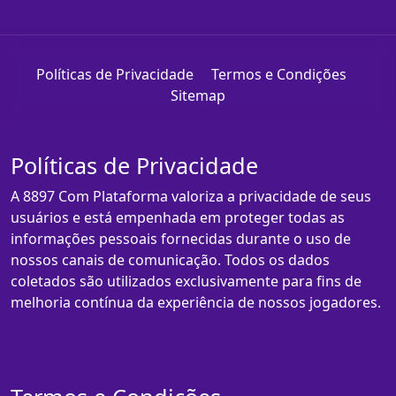
Políticas de Privacidade
Termos e Condições
Sitemap
Políticas de Privacidade
A 8897 Com Plataforma valoriza a privacidade de seus
usuários e está empenhada em proteger todas as
informações pessoais fornecidas durante o uso de
nossos canais de comunicação. Todos os dados
coletados são utilizados exclusivamente para fins de
melhoria contínua da experiência de nossos jogadores.