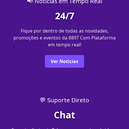
📢 Notícias em Tempo Real
24/7
Fique por dentro de todas as novidades,
promoções e eventos da 8897 Com Plataforma
em tempo real!
Ver Notícias
💬 Suporte Direto
Chat