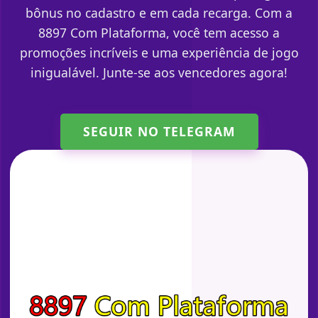
bônus no cadastro e em cada recarga. Com a
8897 Com Plataforma, você tem acesso a
promoções incríveis e uma experiência de jogo
inigualável. Junte-se aos vencedores agora!
SEGUIR NO TELEGRAM