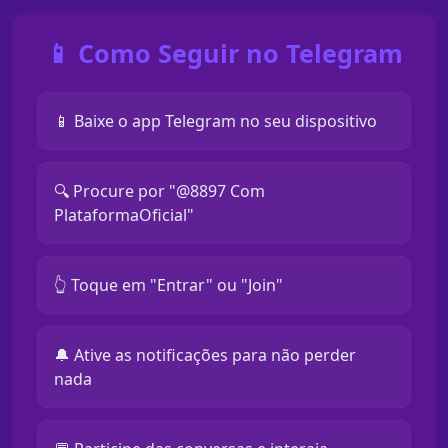
📱 Como Seguir no Telegram
📱 Baixe o app Telegram no seu dispositivo
🔍 Procure por "@8897 Com
PlataformaOficial"
👆 Toque em "Entrar" ou "Join"
🔔 Ative as notificações para não perder
nada