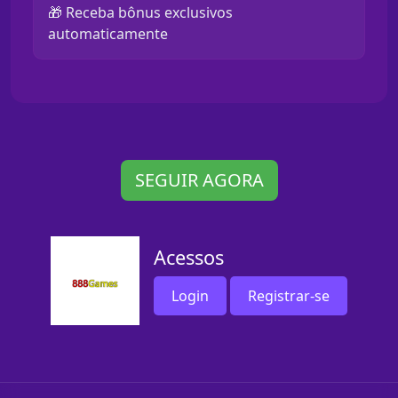
🎁 Receba bônus exclusivos
automaticamente
SEGUIR AGORA
Acessos
Login
Registrar-se