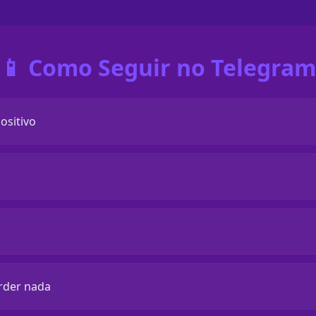
📱 Como Seguir no Telegram
ositivo
erder nada