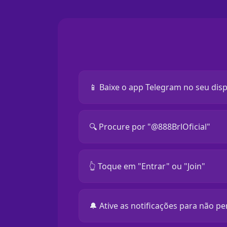
📱 Baixe o app Telegram no seu disp
🔍 Procure por "@888BrlOficial"
👆 Toque em "Entrar" ou "Join"
🔔 Ative as notificações para não p