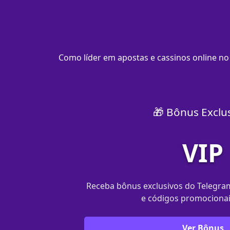
Como líder em apostas e cassinos online no 
🎁 Bônus Exclu
VIP
Receba bônus exclusivos do Telegra
e códigos promocionai
Ver Bônus