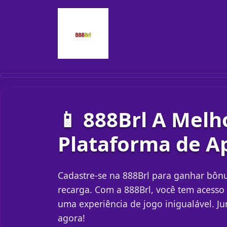
📱 888Brl A Melh
Plataforma de A
Cadastre-se na 888Brl para ganhar bôn
recarga. Com a 888Brl, você tem acesso 
uma experiência de jogo inigualável. J
agora!