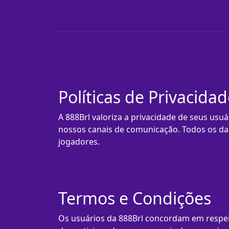
Políticas de Privacida
A 888Brl valoriza a privacidade de seus us
nossos canais de comunicação. Todos os dad
jogadores.
Termos e Condições
Os usuários da 888Brl concordam em respeit