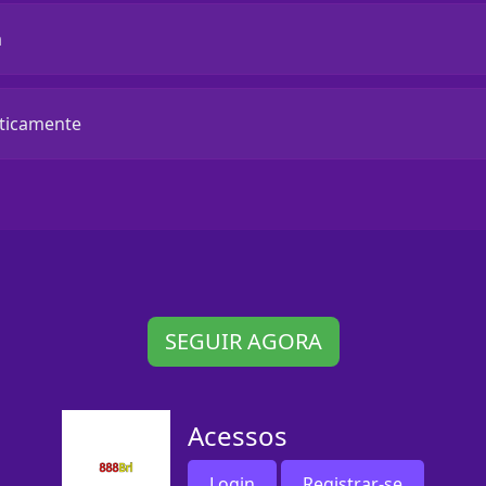
a
aticamente
SEGUIR AGORA
Acessos
Login
Registrar-se