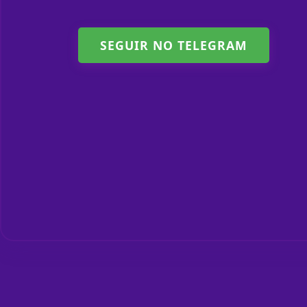
SEGUIR NO TELEGRAM