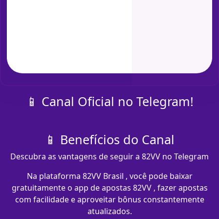
📱 Canal Oficial no Telegram!
📱 Benefícios do Canal
Descubra as vantagens de seguir a 82VV no Telegram
Na plataforma 82VV Brasil , você pode baixar
gratuitamente o app de apostas 82VV , fazer apostas
com facilidade e aproveitar bônus constantemente
atualizados.