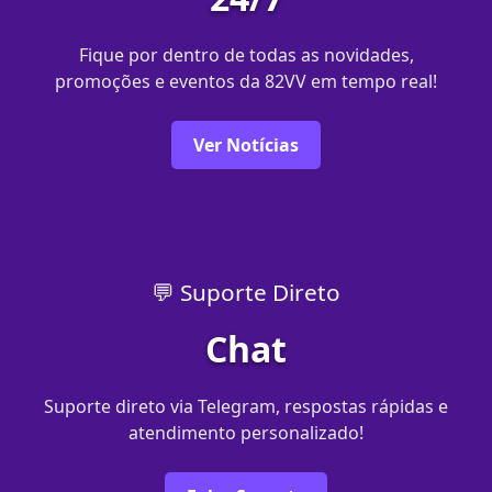
Fique por dentro de todas as novidades,
promoções e eventos da 82VV em tempo real!
Ver Notícias
💬 Suporte Direto
Chat
Suporte direto via Telegram, respostas rápidas e
atendimento personalizado!