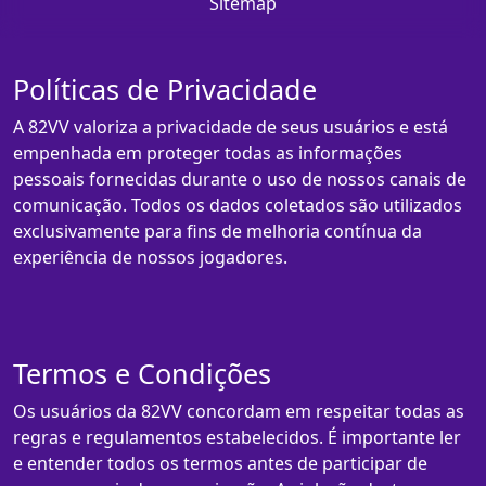
Sitemap
Políticas de Privacidade
A 82VV valoriza a privacidade de seus usuários e está
empenhada em proteger todas as informações
pessoais fornecidas durante o uso de nossos canais de
comunicação. Todos os dados coletados são utilizados
exclusivamente para fins de melhoria contínua da
experiência de nossos jogadores.
Termos e Condições
Os usuários da 82VV concordam em respeitar todas as
regras e regulamentos estabelecidos. É importante ler
e entender todos os termos antes de participar de