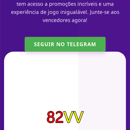
tem acesso a promoções incríveis e uma
experiência de jogo inigualável. Junte-se aos
vencedores agora!
SEGUIR NO TELEGRAM