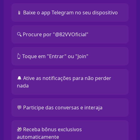
📱 Baixe o app Telegram no seu dispositivo
🔍 Procure por "@82VVOficial"
👆 Toque em "Entrar" ou "Join"
🔔 Ative as notificações para não perder
nada
💬 Participe das conversas e interaja
🎁 Receba bônus exclusivos
automaticamente