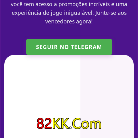
você tem acesso a promoções incríveis e uma
experiência de jogo inigualável. Junte-se aos
vencedores agora!
SEGUIR NO TELEGRAM