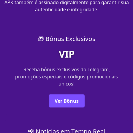
APK também é assinado digitalmente para garantir sua
autenticidade e integridade.
🎁 Bônus Exclusivos
VIP
Receba bônus exclusivos do Telegram,
promoções especiais e códigos promocionais
únicos!
Ver Bônus
📢 Notícias em Tempo Real