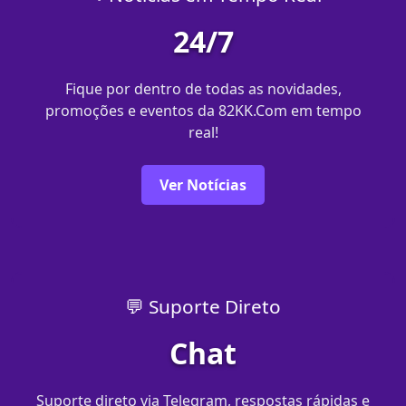
24/7
Fique por dentro de todas as novidades,
promoções e eventos da 82KK.Com em tempo
real!
Ver Notícias
💬 Suporte Direto
Chat
Suporte direto via Telegram, respostas rápidas e