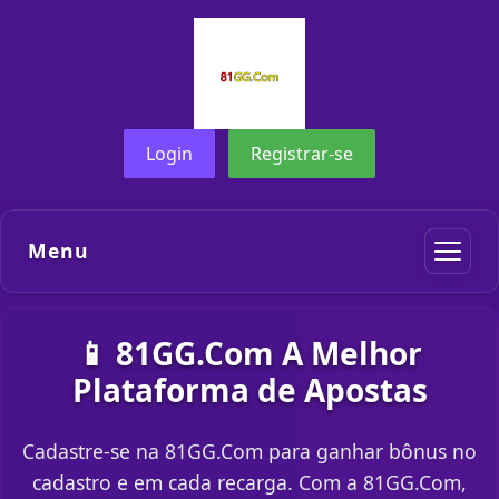
Login
Registrar-se
Menu
📱 81GG.Com A Melhor
Plataforma de Apostas
Cadastre-se na 81GG.Com para ganhar bônus no
cadastro e em cada recarga. Com a 81GG.Com,