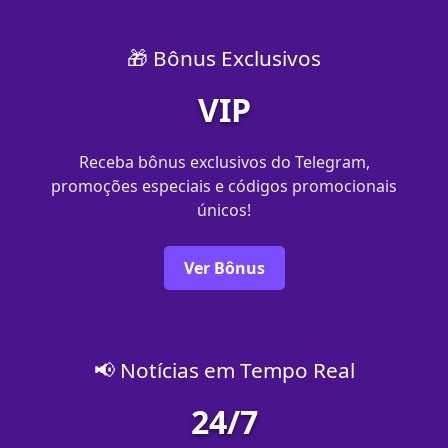
🎁 Bônus Exclusivos
VIP
Receba bônus exclusivos do Telegram,
promoções especiais e códigos promocionais
únicos!
Ver Bônus
📢 Notícias em Tempo Real
24/7