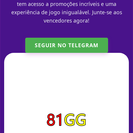
tem acesso a promoções incríveis e uma
experiência de jogo inigualável. Junte-se aos
vencedores agora!
SEGUIR NO TELEGRAM