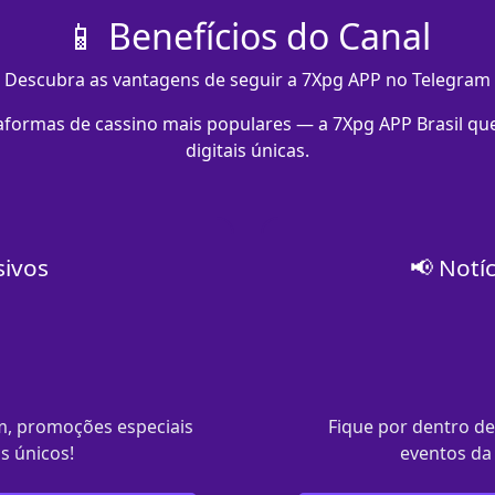
📱 Benefícios do Canal
Descubra as vantagens de seguir a 7Xpg APP no Telegram
aformas de cassino mais populares — a 7Xpg APP Brasil que
digitais únicas.
sivos
📢 Notí
m, promoções especiais
Fique por dentro d
s únicos!
eventos da