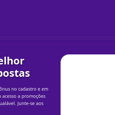
elhor
postas
ônus no cadastro e em
m acesso a promoções
ualável. Junte-se aos