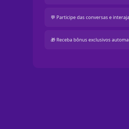
💬 Participe das conversas e interaj
🎁 Receba bônus exclusivos autom