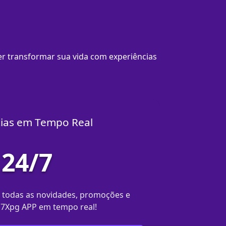
r transformar sua vida com experiências
cias em Tempo Real
24/7
e todas as novidades, promoções e
 7Xpg APP em tempo real!