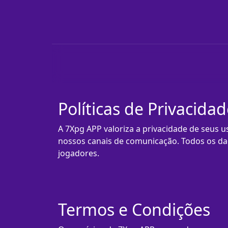
Políticas de Privacida
A 7Xpg APP valoriza a privacidade de seus 
nossos canais de comunicação. Todos os dad
jogadores.
Termos e Condições