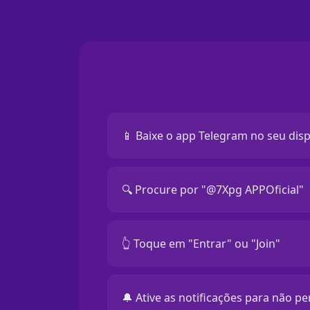
📱 Baixe o app Telegram no seu disp
🔍 Procure por "@7Xpg APPOficial"
👆 Toque em "Entrar" ou "Join"
🔔 Ative as notificações para não p