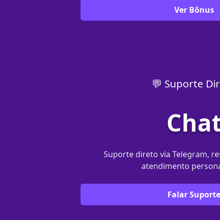
Ver Bônus
💬 Suporte Di
Cha
Suporte direto via Telegram, r
atendimento persona
Falar Suport