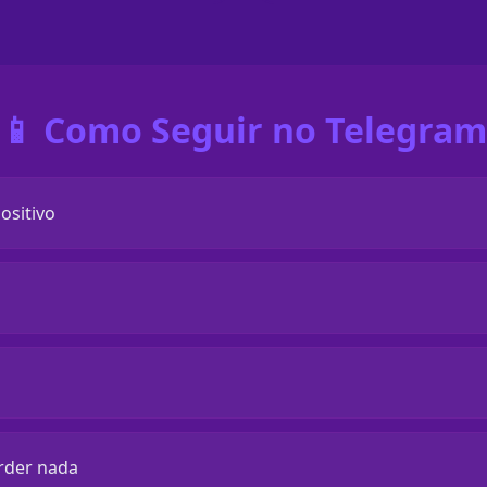
📱 Como Seguir no Telegram
ositivo
erder nada