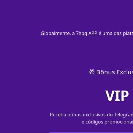
Globalmente, a 7Xpg APP é uma das plat
🎁 Bônus Exclu
VIP
Receba bônus exclusivos do Telegra
e códigos promocionai