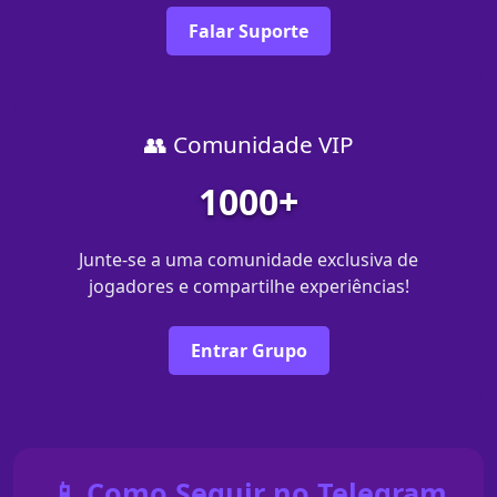
Falar Suporte
👥 Comunidade VIP
1000+
Junte-se a uma comunidade exclusiva de
jogadores e compartilhe experiências!
Entrar Grupo
📱 Como Seguir no Telegram