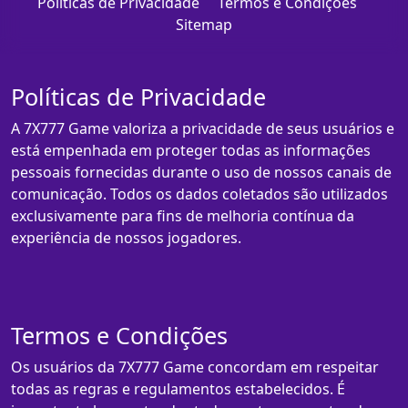
Políticas de Privacidade
Termos e Condições
Sitemap
Políticas de Privacidade
A 7X777 Game valoriza a privacidade de seus usuários e
está empenhada em proteger todas as informações
pessoais fornecidas durante o uso de nossos canais de
comunicação. Todos os dados coletados são utilizados
exclusivamente para fins de melhoria contínua da
experiência de nossos jogadores.
Termos e Condições
Os usuários da 7X777 Game concordam em respeitar
todas as regras e regulamentos estabelecidos. É