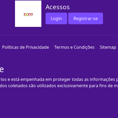
Acessos
Login
Registrar-se
Políticas de Privacidade
Termos e Condições
Sitemap
de
ários e está empenhada em proteger todas as informações 
os coletados são utilizados exclusivamente para fins de m