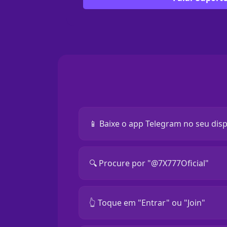
📱 Baixe o app Telegram no seu disp
🔍 Procure por "@7X777Oficial"
👆 Toque em "Entrar" ou "Join"