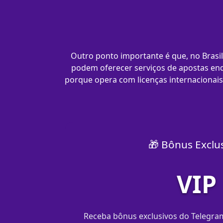
Outro ponto importante é que, no Brasi
podem oferecer serviços de apostas enqu
porque opera com licenças internacionai
🎁 Bônus Exclu
VIP
Receba bônus exclusivos do Telegra