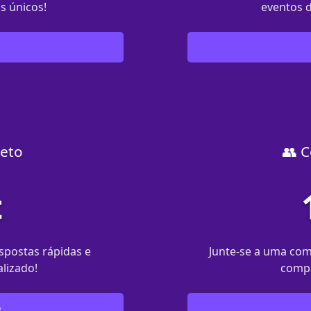
s únicos!
eventos 
reto
👥 
t
espostas rápidas e
Junte-se a uma com
lizado!
compa
e