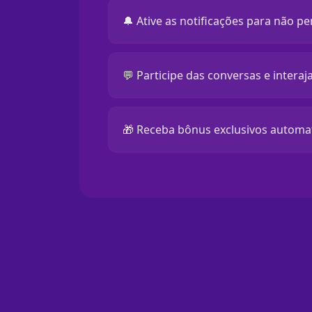
🔔 Ative as notificações para não p
💬 Participe das conversas e interaj
🎁 Receba bônus exclusivos autom