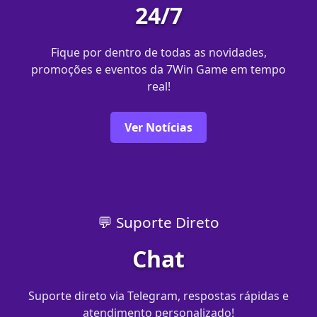
24/7
Fique por dentro de todas as novidades,
promoções e eventos da 7Win Game em tempo
real!
Ver Notícias
💬 Suporte Direto
Chat
Suporte direto via Telegram, respostas rápidas e
atendimento personalizado!