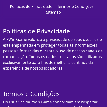
Políticas de Privacidade
Termos e Condições
Sitemap
Políticas de Privacidade
A 7Win Game valoriza a privacidade de seus usuários e
está empenhada em proteger todas as informações
pessoais fornecidas durante o uso de nossos canais de
comunicação. Todos os dados coletados são utilizados
exclusivamente para fins de melhoria contínua da
experiência de nossos jogadores.
Termos e Condições
Os usuários da 7Win Game concordam em respeitar