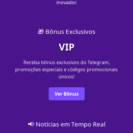
inovador.
🎁 Bônus Exclusivos
VIP
Receba bônus exclusivos do Telegram,
promoções especiais e códigos promocionais
únicos!
Ver Bônus
📢 Notícias em Tempo Real