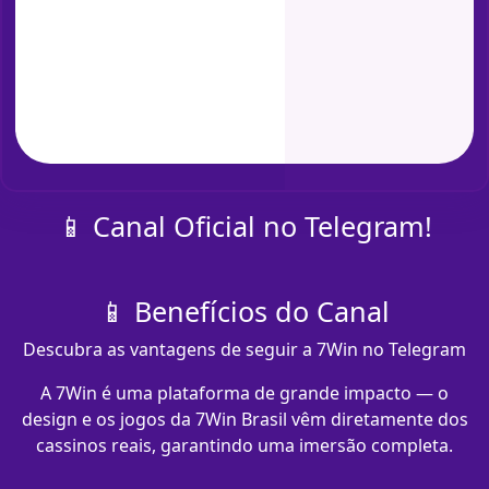
📱 Canal Oficial no Telegram!
📱 Benefícios do Canal
Descubra as vantagens de seguir a 7Win no Telegram
A 7Win é uma plataforma de grande impacto — o
design e os jogos da 7Win Brasil vêm diretamente dos
cassinos reais, garantindo uma imersão completa.