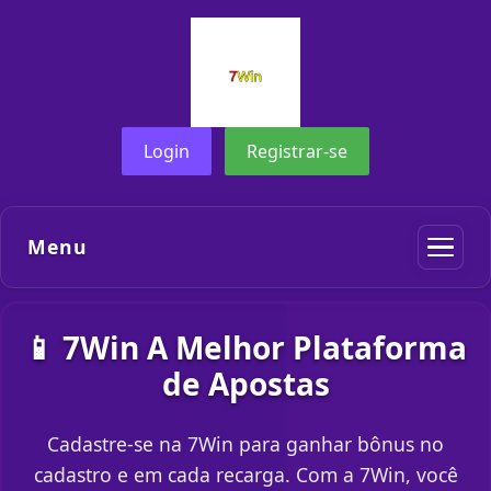
Login
Registrar-se
Menu
📱 7Win A Melhor Plataforma
de Apostas
Cadastre-se na 7Win para ganhar bônus no
cadastro e em cada recarga. Com a 7Win, você