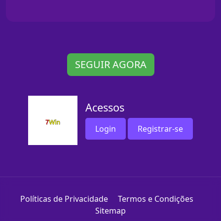
SEGUIR AGORA
Acessos
Login
Registrar-se
Políticas de Privacidade
Termos e Condições
Sitemap