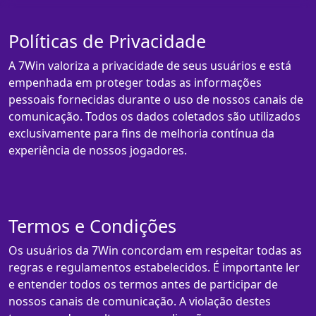
Políticas de Privacidade
A 7Win valoriza a privacidade de seus usuários e está
empenhada em proteger todas as informações
pessoais fornecidas durante o uso de nossos canais de
comunicação. Todos os dados coletados são utilizados
exclusivamente para fins de melhoria contínua da
experiência de nossos jogadores.
Termos e Condições
Os usuários da 7Win concordam em respeitar todas as
regras e regulamentos estabelecidos. É importante ler
e entender todos os termos antes de participar de
nossos canais de comunicação. A violação destes