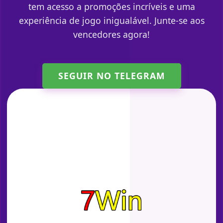
tem acesso a promoções incríveis e uma
experiência de jogo inigualável. Junte-se aos
vencedores agora!
SEGUIR NO TELEGRAM