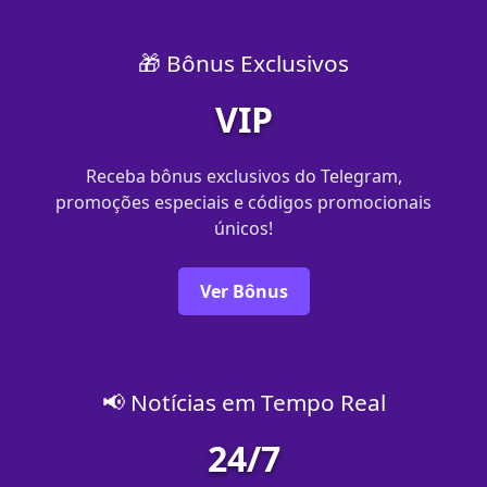
🎁 Bônus Exclusivos
VIP
Receba bônus exclusivos do Telegram,
promoções especiais e códigos promocionais
únicos!
Ver Bônus
📢 Notícias em Tempo Real
24/7