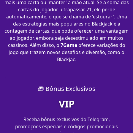
mais uma carta ou 'manter' a mão atual. Se a soma das
cartas do jogador ultrapassar 21, ele perde
automaticamente, o que se chama de 'estourar'. Uma
das estratégias mais populares no Blackjack é a
contagem de cartas, que pode oferecer uma vantagem
ao jogador, embora seja desestimulado em muitos
cassinos. Além disso, o
7Game
oferece variações do
jogo que trazem novos desafios e diversão, como o
Blackjac.
🎁 Bônus Exclusivos
VIP
Receba bônus exclusivos do Telegram,
promoções especiais e códigos promocionais