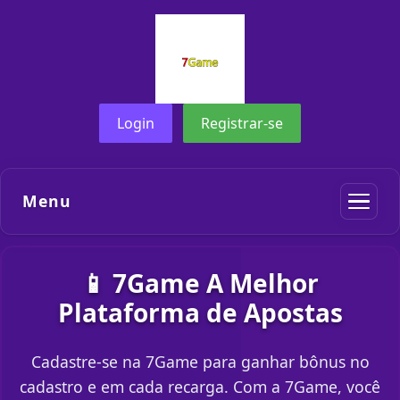
Login
Registrar-se
Menu
📱 7Game A Melhor
Plataforma de Apostas
Cadastre-se na 7Game para ganhar bônus no
cadastro e em cada recarga. Com a 7Game, você