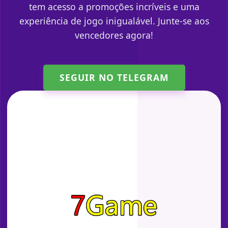
tem acesso a promoções incríveis e uma
experiência de jogo inigualável. Junte-se aos
vencedores agora!
SEGUIR NO TELEGRAM