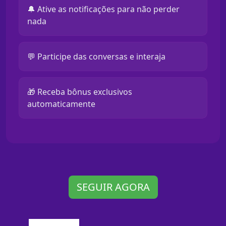
🔔 Ative as notificações para não perder
nada
💬 Participe das conversas e interaja
🎁 Receba bônus exclusivos
automaticamente
SEGUIR AGORA