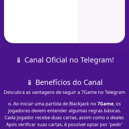
📱 Canal Oficial no Telegram!
📱 Benefícios do Canal
Descubra as vantagens de seguir a 7Game no Telegram
o. Ao iniciar uma partida de Blackjack no
7Game
, os
jogadores devem entender algumas regras básicas.
Cada jogador recebe duas cartas, assim como o dealer.
Após verificar suas cartas, é possível optar por 'pedir'