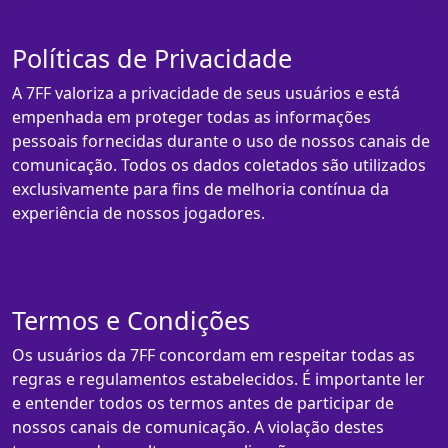
Políticas de Privacidade
A 7FF valoriza a privacidade de seus usuários e está
empenhada em proteger todas as informações
pessoais fornecidas durante o uso de nossos canais de
comunicação. Todos os dados coletados são utilizados
exclusivamente para fins de melhoria contínua da
experiência de nossos jogadores.
Termos e Condições
Os usuários da 7FF concordam em respeitar todas as
regras e regulamentos estabelecidos. É importante ler
e entender todos os termos antes de participar de
nossos canais de comunicação. A violação destes