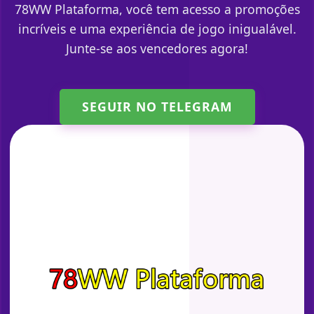
78WW Plataforma, você tem acesso a promoções
incríveis e uma experiência de jogo inigualável.
Junte-se aos vencedores agora!
SEGUIR NO TELEGRAM