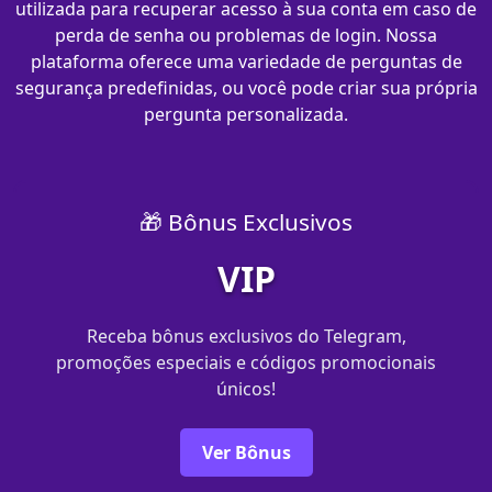
utilizada para recuperar acesso à sua conta em caso de
perda de senha ou problemas de login. Nossa
plataforma oferece uma variedade de perguntas de
segurança predefinidas, ou você pode criar sua própria
pergunta personalizada.
🎁 Bônus Exclusivos
VIP
Receba bônus exclusivos do Telegram,
promoções especiais e códigos promocionais
únicos!
Ver Bônus