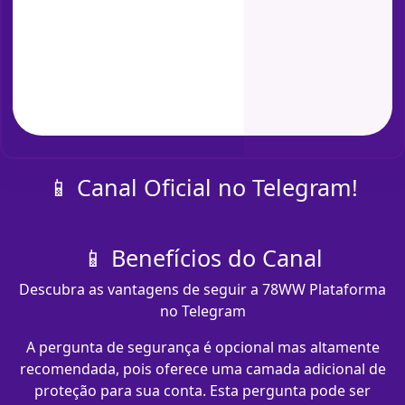
📱 Canal Oficial no Telegram!
📱 Benefícios do Canal
Descubra as vantagens de seguir a 78WW Plataforma
no Telegram
A pergunta de segurança é opcional mas altamente
recomendada, pois oferece uma camada adicional de
proteção para sua conta. Esta pergunta pode ser