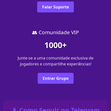
Falar Suporte
👥 Comunidade VIP
1000+
Junte-se a uma comunidade exclusiva de
jogadores e compartilhe experiências!
Entrar Grupo
📱 Como Seguir no Telegram