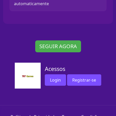
automaticamente
SEGUIR AGORA
Acessos
Login
Registrar-se