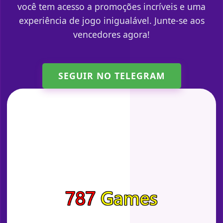
você tem acesso a promoções incríveis e uma
experiência de jogo inigualável. Junte-se aos
vencedores agora!
SEGUIR NO TELEGRAM