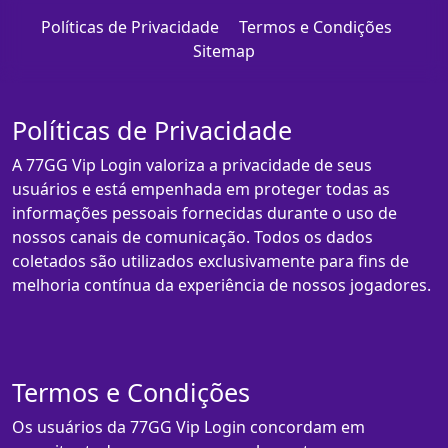
Políticas de Privacidade
Termos e Condições
Sitemap
Políticas de Privacidade
A 77GG Vip Login valoriza a privacidade de seus
usuários e está empenhada em proteger todas as
informações pessoais fornecidas durante o uso de
nossos canais de comunicação. Todos os dados
coletados são utilizados exclusivamente para fins de
melhoria contínua da experiência de nossos jogadores.
Termos e Condições
Os usuários da 77GG Vip Login concordam em