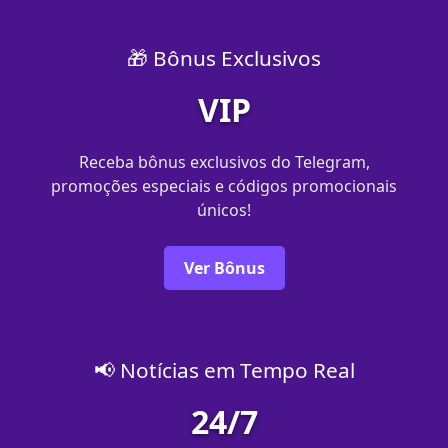
🎁 Bônus Exclusivos
VIP
Receba bônus exclusivos do Telegram,
promoções especiais e códigos promocionais
únicos!
Ver Bônus
📢 Notícias em Tempo Real
24/7