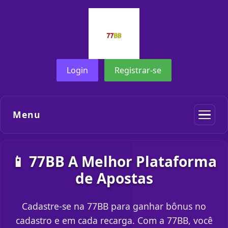
Login
Registrar-se
Menu
📱 77BB A Melhor Plataforma
de Apostas
Cadastre-se na 77BB para ganhar bônus no
cadastro e em cada recarga. Com a 77BB, você