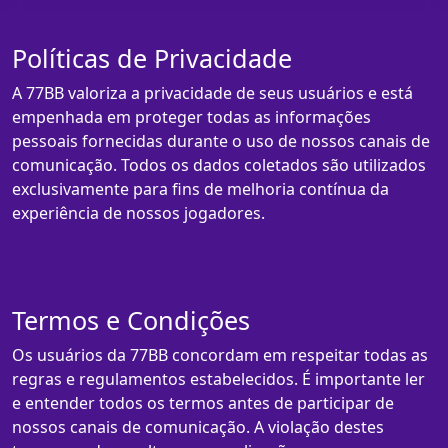
Políticas de Privacidade
A 77BB valoriza a privacidade de seus usuários e está
empenhada em proteger todas as informações
pessoais fornecidas durante o uso de nossos canais de
comunicação. Todos os dados coletados são utilizados
exclusivamente para fins de melhoria contínua da
experiência de nossos jogadores.
Termos e Condições
Os usuários da 77BB concordam em respeitar todas as
regras e regulamentos estabelecidos. É importante ler
e entender todos os termos antes de participar de
nossos canais de comunicação. A violação destes