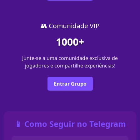
👥 Comunidade VIP
1000+
Junte-se a uma comunidade exclusiva de
jogadores e compartilhe experiências!
Entrar Grupo
📱 Como Seguir no Telegram