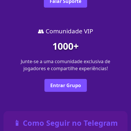
Falar Suporte
👥 Comunidade VIP
1000+
Junte-se a uma comunidade exclusiva de
jogadores e compartilhe experiências!
Entrar Grupo
📱 Como Seguir no Telegram