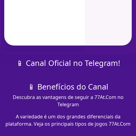
📱 Canal Oficial no Telegram!
📱 Benefícios do Canal
Descubra as vantagens de seguir a 77At.Com no
Telegram
A variedade é um dos grandes diferenciais da
plataforma. Veja os principais tipos de jogos 77At.Com