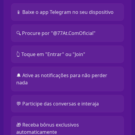
📱 Baixe o app Telegram no seu dispositivo
🔍 Procure por "@77At.ComOficial"
👆 Toque em "Entrar" ou "Join"
🔔 Ative as notificações para não perder
nada
💬 Participe das conversas e interaja
🎁 Receba bônus exclusivos
automaticamente