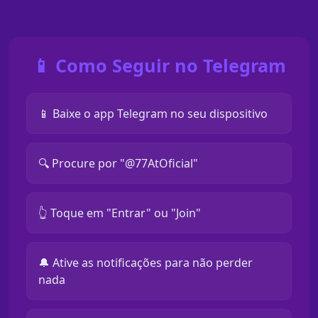
📱 Como Seguir no Telegram
📱 Baixe o app Telegram no seu dispositivo
🔍 Procure por "@77AtOficial"
👆 Toque em "Entrar" ou "Join"
🔔 Ative as notificações para não perder
nada