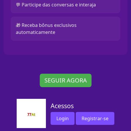
💬 Participe das conversas e interaja
🎁 Receba bônus exclusivos
automaticamente
SEGUIR AGORA
Acessos
Login
Registrar-se