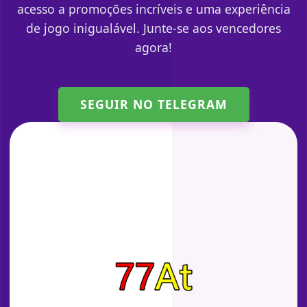
acesso a promoções incríveis e uma experiência
de jogo inigualável. Junte-se aos vencedores
agora!
SEGUIR NO TELEGRAM