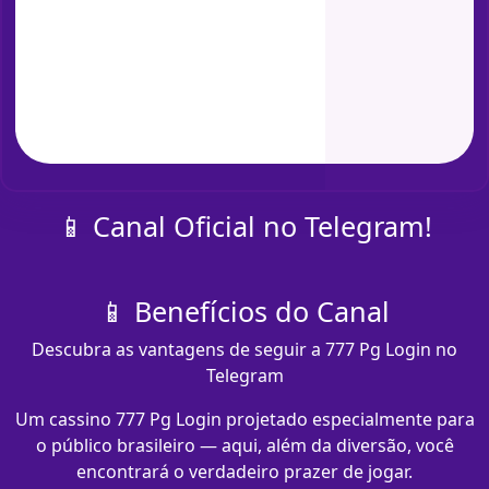
📱 Canal Oficial no Telegram!
📱 Benefícios do Canal
Descubra as vantagens de seguir a 777 Pg Login no
Telegram
Um cassino 777 Pg Login projetado especialmente para
o público brasileiro — aqui, além da diversão, você
encontrará o verdadeiro prazer de jogar.