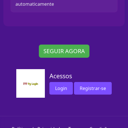
automaticamente
SEGUIR AGORA
Acessos
Login
Registrar-se