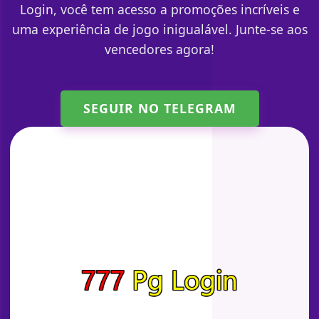
Login, você tem acesso a promoções incríveis e
uma experiência de jogo inigualável. Junte-se aos
vencedores agora!
SEGUIR NO TELEGRAM