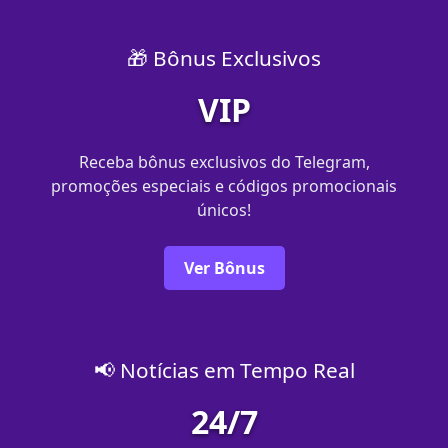
🎁 Bônus Exclusivos
VIP
Receba bônus exclusivos do Telegram,
promoções especiais e códigos promocionais
únicos!
Ver Bônus
📢 Notícias em Tempo Real
24/7