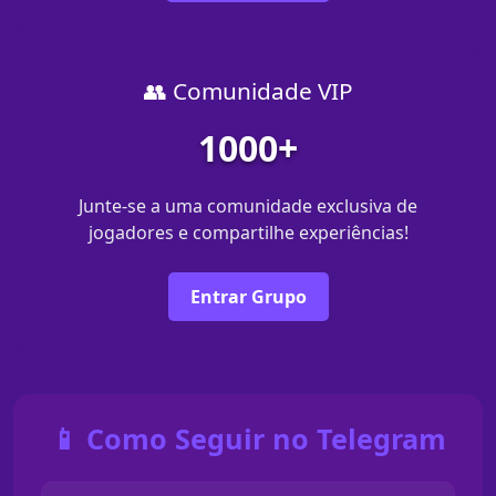
👥 Comunidade VIP
1000+
Junte-se a uma comunidade exclusiva de
jogadores e compartilhe experiências!
Entrar Grupo
📱 Como Seguir no Telegram