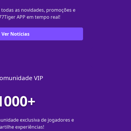
e todas as novidades, promoções e
77Tiger APP em tempo real!
Ver Notícias
Comunidade VIP
1000+
unidade exclusiva de jogadores e
rtilhe experiências!