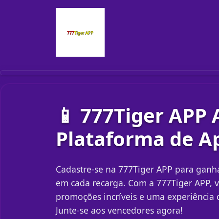
📱 777Tiger APP 
Plataforma de A
Cadastre-se na 777Tiger APP para ganh
em cada recarga. Com a 777Tiger APP, 
promoções incríveis e uma experiência d
Junte-se aos vencedores agora!