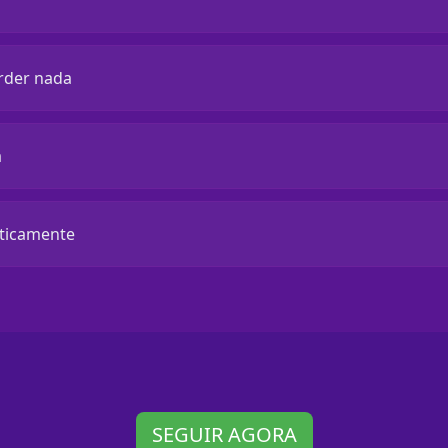
erder nada
a
aticamente
SEGUIR AGORA