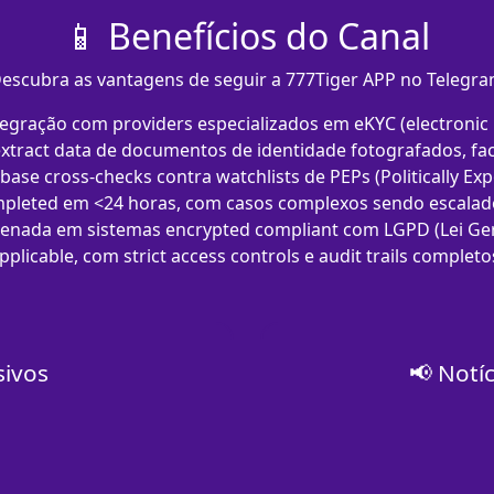
📱 Benefícios do Canal
escubra as vantagens de seguir a 777Tiger APP no Telegr
a integração com providers especializados em eKYC (elect
extract data de documentos de identidade fotografados, faci
abase cross-checks contra watchlists de PEPs (Politically Ex
 completed em <24 horas, com casos complexos sendo escala
zenada em sistemas encrypted compliant com LGPD (Lei Ge
pplicable, com strict access controls e audit trails completo
sivos
📢 Notí