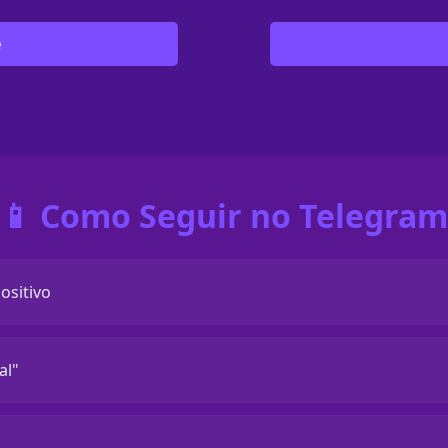
e
📱 Como Seguir no Telegram
ositivo
al"