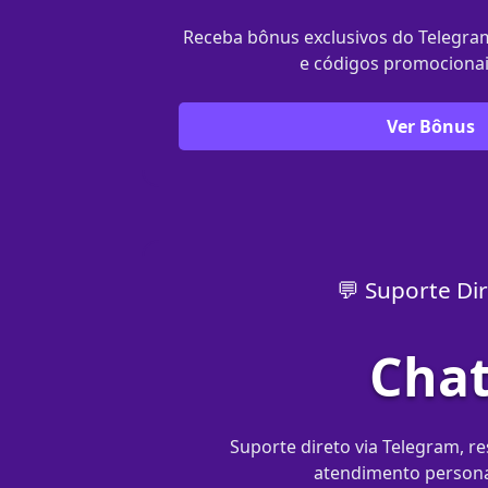
Receba bônus exclusivos do Telegra
e códigos promocionai
Ver Bônus
💬 Suporte Di
Cha
Suporte direto via Telegram, r
atendimento persona