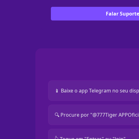
Falar Suport
📱 Baixe o app Telegram no seu disp
🔍 Procure por "@777Tiger APPOfici