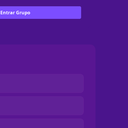
Entrar Grupo