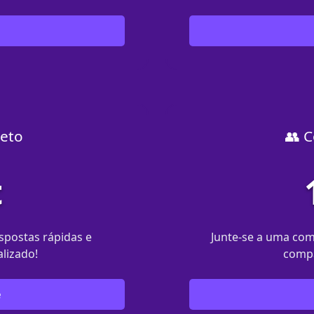
reto
👥 
t
espostas rápidas e
Junte-se a uma com
lizado!
compa
e