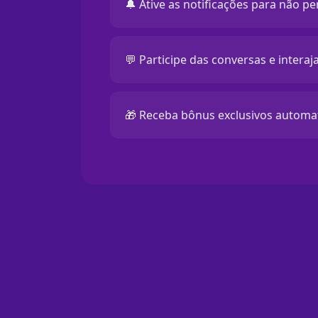
🔔 Ative as notificações para não p
💬 Participe das conversas e interaj
🎁 Receba bônus exclusivos autom