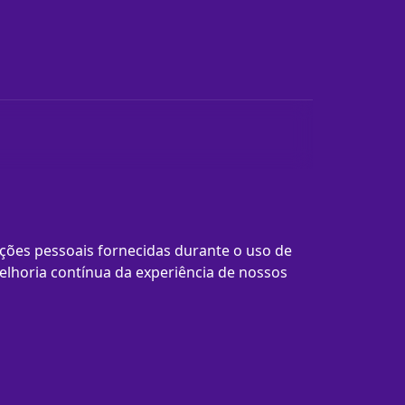
ções pessoais fornecidas durante o uso de
elhoria contínua da experiência de nossos