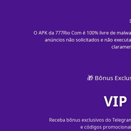
O APK da 777Rio Com é 100% livre de malware
anúncios não solicitados e não execut
claramen
🎁 Bônus Exclu
VIP
Receba bônus exclusivos do Telegra
e códigos promocionai