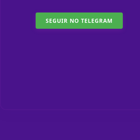
SEGUIR NO TELEGRAM