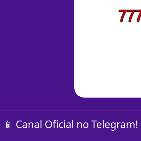
📱 Canal Oficial no Telegram!