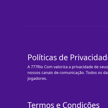
Políticas de Privacida
A 777Rio Com valoriza a privacidade de seu
nossos canais de comunicação. Todos os dad
jogadores.
Termos e Condições