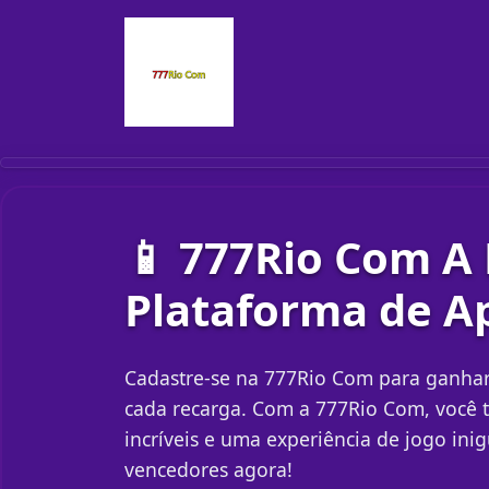
📱 777Rio Com A
Plataforma de A
Cadastre-se na 777Rio Com para ganha
cada recarga. Com a 777Rio Com, você
incríveis e uma experiência de jogo inig
vencedores agora!