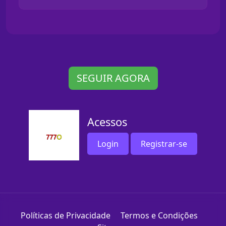
SEGUIR AGORA
Acessos
Login
Registrar-se
Políticas de Privacidade
Termos e Condições