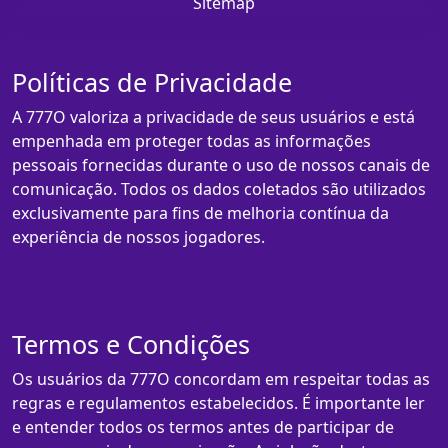
Sitemap
Políticas de Privacidade
A 777O valoriza a privacidade de seus usuários e está
empenhada em proteger todas as informações
pessoais fornecidas durante o uso de nossos canais de
comunicação. Todos os dados coletados são utilizados
exclusivamente para fins de melhoria contínua da
experiência de nossos jogadores.
Termos e Condições
Os usuários da 777O concordam em respeitar todas as
regras e regulamentos estabelecidos. É importante ler
e entender todos os termos antes de participar de