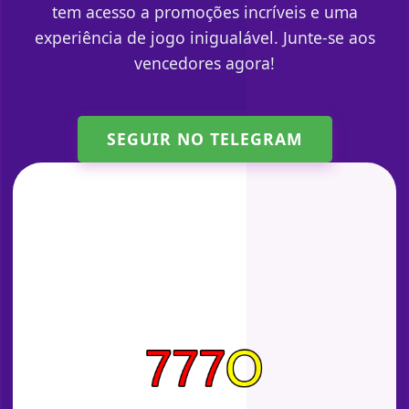
tem acesso a promoções incríveis e uma
experiência de jogo inigualável. Junte-se aos
vencedores agora!
SEGUIR NO TELEGRAM