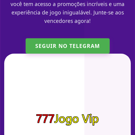
você tem acesso a promoções incríveis e uma
experiência de jogo inigualável. Junte-se aos
vencedores agora!
SEGUIR NO TELEGRAM