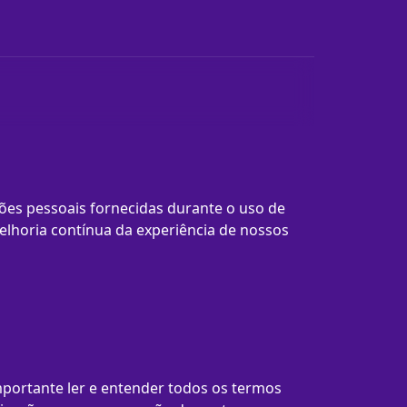
ões pessoais fornecidas durante o uso de
elhoria contínua da experiência de nossos
portante ler e entender todos os termos