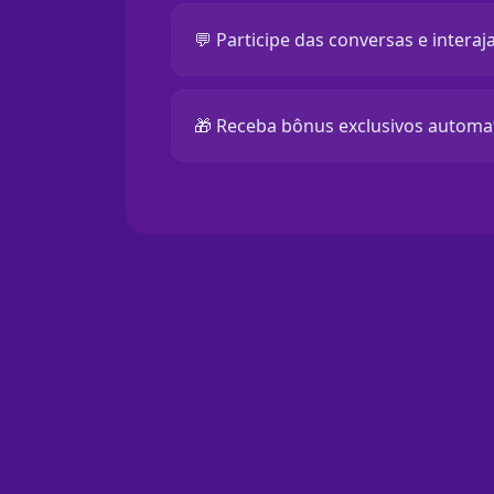
💬 Participe das conversas e interaj
🎁 Receba bônus exclusivos autom