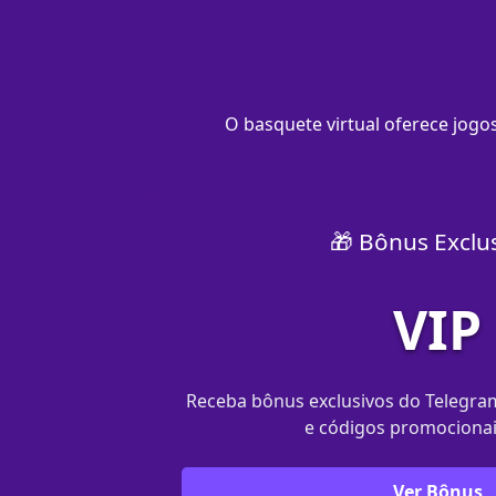
O basquete virtual oferece jogo
🎁 Bônus Exclu
VIP
Receba bônus exclusivos do Telegra
e códigos promocionai
Ver Bônus