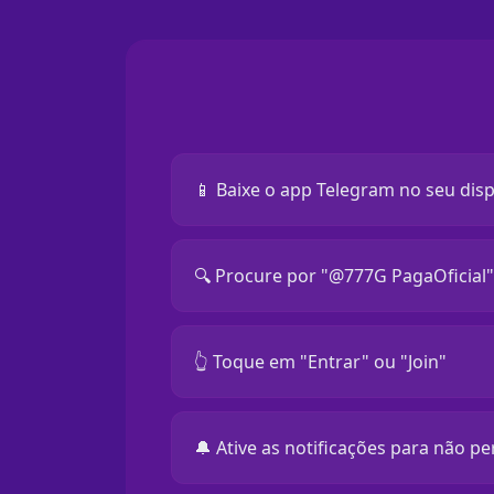
📱 Baixe o app Telegram no seu disp
🔍 Procure por "@777G PagaOficial"
👆 Toque em "Entrar" ou "Join"
🔔 Ative as notificações para não p