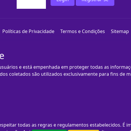
Políticas de Privacidade
Termos e Condições
Sitemap
de
 usuários e está empenhada em proteger todas as informaç
os coletados são utilizados exclusivamente para fins de m
peitar todas as regras e regulamentos estabelecidos. É im