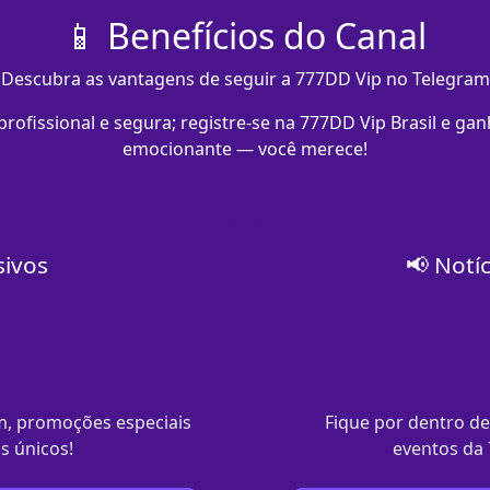
📱 Benefícios do Canal
Descubra as vantagens de seguir a 777DD Vip no Telegram
rofissional e segura; registre-se na 777DD Vip Brasil e ga
emocionante — você merece!
sivos
📢 Notí
m, promoções especiais
Fique por dentro d
s únicos!
eventos da