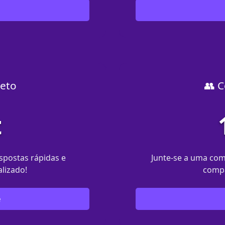
reto
👥 
t
espostas rápidas e
Junte-se a uma com
lizado!
compa
e