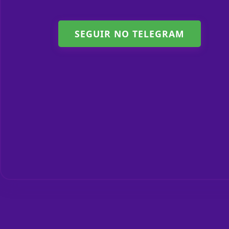
SEGUIR NO TELEGRAM