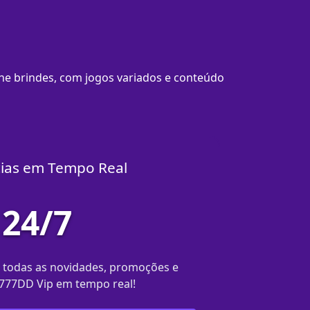
nhe brindes, com jogos variados e conteúdo
cias em Tempo Real
24/7
e todas as novidades, promoções e
 777DD Vip em tempo real!