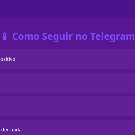
📱 Como Seguir no Telegram
ositivo
erder nada