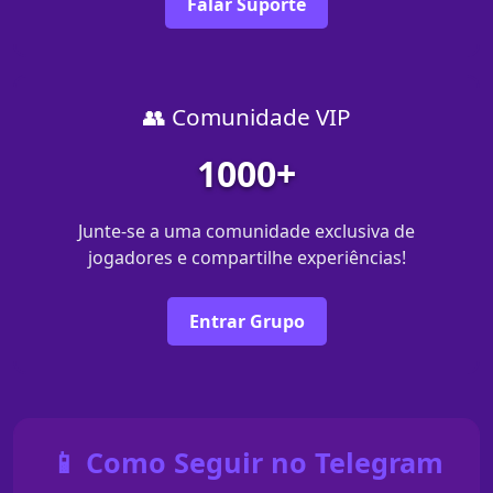
Falar Suporte
👥 Comunidade VIP
1000+
Junte-se a uma comunidade exclusiva de
jogadores e compartilhe experiências!
Entrar Grupo
📱 Como Seguir no Telegram