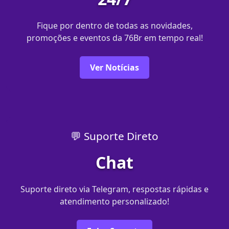
Fique por dentro de todas as novidades,
promoções e eventos da 76Br em tempo real!
Ver Notícias
💬 Suporte Direto
Chat
Suporte direto via Telegram, respostas rápidas e
atendimento personalizado!