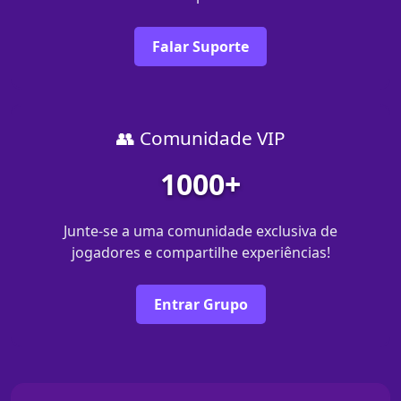
Falar Suporte
👥 Comunidade VIP
1000+
Junte-se a uma comunidade exclusiva de
jogadores e compartilhe experiências!
Entrar Grupo