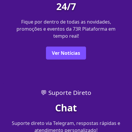
24/7
Fique por dentro de todas as novidades,
promoções e eventos da 73R Plataforma em
tempo real!
Ver Notícias
💬 Suporte Direto
Chat
Suporte direto via Telegram, respostas rápidas e
atendimento personalizado!