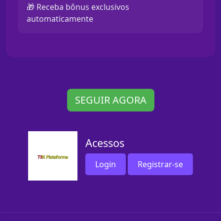
🎁 Receba bônus exclusivos
automaticamente
SEGUIR AGORA
Acessos
Login
Registrar-se