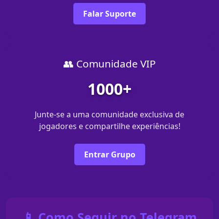
Falar Suporte
👥 Comunidade VIP
1000+
Junte-se a uma comunidade exclusiva de
jogadores e compartilhe experiências!
Entrar Grupo
📱 Como Seguir no Telegram