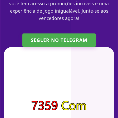
você tem acesso a promoções incríveis e uma
experiência de jogo inigualável. Junte-se aos
vencedores agora!
SEGUIR NO TELEGRAM