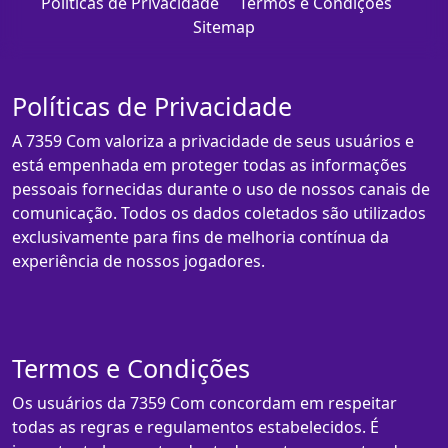
Políticas de Privacidade
Termos e Condições
Sitemap
Políticas de Privacidade
A 7359 Com valoriza a privacidade de seus usuários e
está empenhada em proteger todas as informações
pessoais fornecidas durante o uso de nossos canais de
comunicação. Todos os dados coletados são utilizados
exclusivamente para fins de melhoria contínua da
experiência de nossos jogadores.
Termos e Condições
Os usuários da 7359 Com concordam em respeitar
todas as regras e regulamentos estabelecidos. É