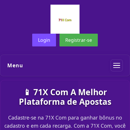
Login
Registrar-se
Menu
📱 71X Com A Melhor
Plataforma de Apostas
Cadastre-se na 71X Com para ganhar bônus no
cadastro e em cada recarga. Com a 71X Com, você