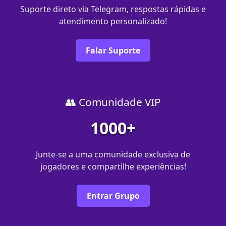
Suporte direto via Telegram, respostas rápidas e
atendimento personalizado!
Falar Suporte
👥 Comunidade VIP
1000+
Junte-se a uma comunidade exclusiva de
jogadores e compartilhe experiências!
Entrar Grupo