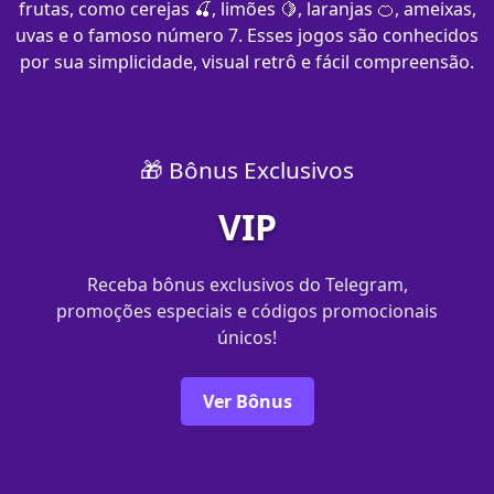
frutas, como cerejas 🍒, limões 🍋, laranjas 🍊, ameixas,
uvas e o famoso número 7. Esses jogos são conhecidos
por sua simplicidade, visual retrô e fácil compreensão.
🎁 Bônus Exclusivos
VIP
Receba bônus exclusivos do Telegram,
promoções especiais e códigos promocionais
únicos!
Ver Bônus