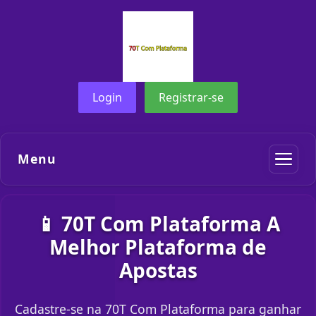
Login
Registrar-se
Menu
📱 70T Com Plataforma A
Melhor Plataforma de
Apostas
Cadastre-se na 70T Com Plataforma para ganhar