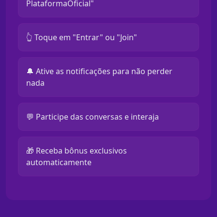
PlataformaOficial"
👆 Toque em "Entrar" ou "Join"
🔔 Ative as notificações para não perder
nada
💬 Participe das conversas e interaja
🎁 Receba bônus exclusivos
automaticamente