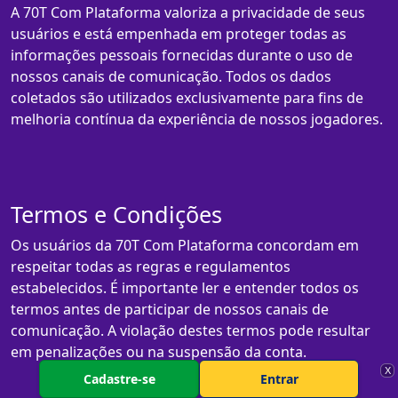
A 70T Com Plataforma valoriza a privacidade de seus
usuários e está empenhada em proteger todas as
informações pessoais fornecidas durante o uso de
nossos canais de comunicação. Todos os dados
coletados são utilizados exclusivamente para fins de
melhoria contínua da experiência de nossos jogadores.
Termos e Condições
Os usuários da 70T Com Plataforma concordam em
respeitar todas as regras e regulamentos
estabelecidos. É importante ler e entender todos os
termos antes de participar de nossos canais de
comunicação. A violação destes termos pode resultar
em penalizações ou na suspensão da conta.
X
Cadastre-se
Entrar