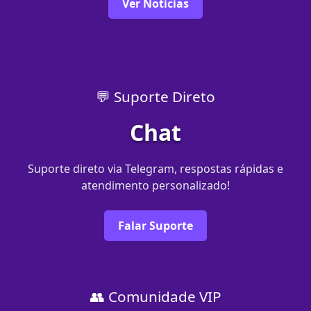
Ver Notícias
💬 Suporte Direto
Chat
Suporte direto via Telegram, respostas rápidas e
atendimento personalizado!
Falar Suporte
👥 Comunidade VIP