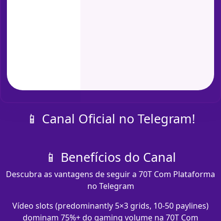
📱 Canal Oficial no Telegram!
📱 Benefícios do Canal
Descubra as vantagens de seguir a 70T Com Plataforma
no Telegram
Vídeo slots (predominantly 5×3 grids, 10-50 paylines)
dominam 75%+ do gaming volume na 70T Com