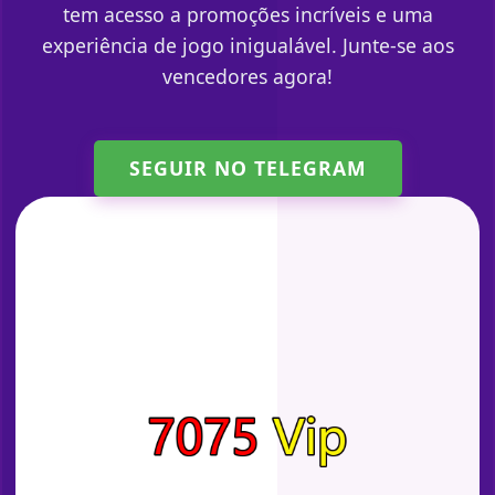
tem acesso a promoções incríveis e uma
experiência de jogo inigualável. Junte-se aos
vencedores agora!
SEGUIR NO TELEGRAM