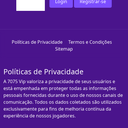
Login
Registrar-se
Políticas de Privacidade
Termos e Condições
Sitemap
Políticas de Privacidade
A 7075 Vip valoriza a privacidade de seus usuários e
está empenhada em proteger todas as informações
pessoais fornecidas durante o uso de nossos canais de
comunicação. Todos os dados coletados são utilizados
exclusivamente para fins de melhoria contínua da
experiência de nossos jogadores.