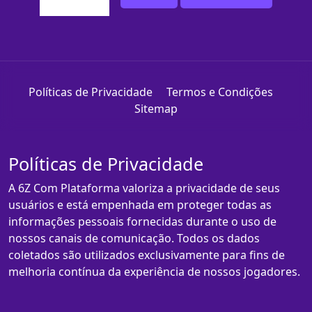
Políticas de Privacidade
Termos e Condições
Sitemap
Políticas de Privacidade
A 6Z Com Plataforma valoriza a privacidade de seus
usuários e está empenhada em proteger todas as
informações pessoais fornecidas durante o uso de
nossos canais de comunicação. Todos os dados
coletados são utilizados exclusivamente para fins de
melhoria contínua da experiência de nossos jogadores.