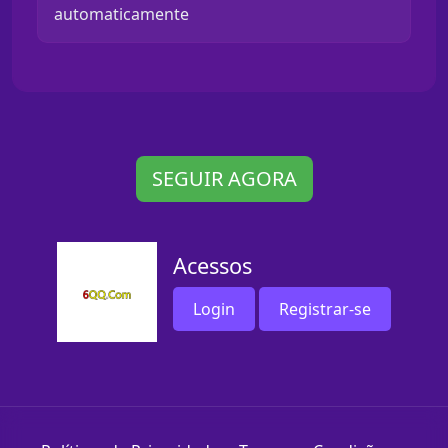
automaticamente
SEGUIR AGORA
Acessos
Login
Registrar-se