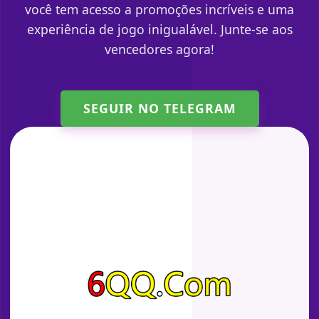
você tem acesso a promoções incríveis e uma
experiência de jogo inigualável. Junte-se aos
vencedores agora!
SEGUIR NO TELEGRAM