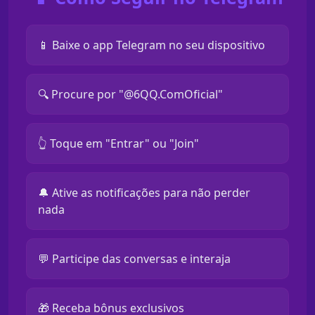
📱 Baixe o app Telegram no seu dispositivo
🔍 Procure por "@6QQ.ComOficial"
👆 Toque em "Entrar" ou "Join"
🔔 Ative as notificações para não perder
nada
💬 Participe das conversas e interaja
🎁 Receba bônus exclusivos