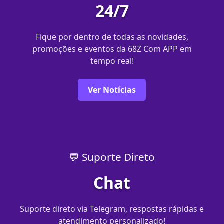
24/7
Fique por dentro de todas as novidades,
promoções e eventos da 68Z Com APP em
tempo real!
Ver Notícias
💬 Suporte Direto
Chat
Suporte direto via Telegram, respostas rápidas e
atendimento personalizado!