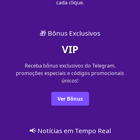
cada clique.
🎁 Bônus Exclusivos
VIP
Receba bônus exclusivos do Telegram,
promoções especiais e códigos promocionais
únicos!
Ver Bônus
📢 Notícias em Tempo Real