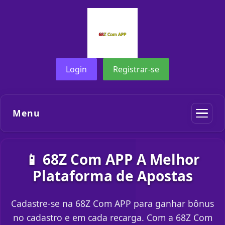
Login
Registrar-se
Menu
📱 68Z Com APP A Melhor
Plataforma de Apostas
Cadastre-se na 68Z Com APP para ganhar bônus
no cadastro e em cada recarga. Com a 68Z Com