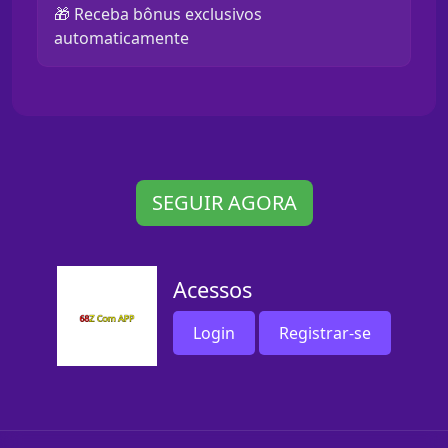
🎁 Receba bônus exclusivos
automaticamente
SEGUIR AGORA
Acessos
Login
Registrar-se