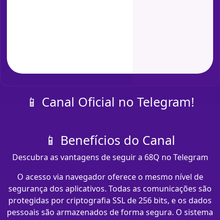
📱 Canal Oficial no Telegram!
📱 Benefícios do Canal
Descubra as vantagens de seguir a 68Q no Telegram
O acesso via navegador oferece o mesmo nível de
segurança dos aplicativos. Todas as comunicações são
protegidas por criptografia SSL de 256 bits, e os dados
pessoais são armazenados de forma segura. O sistema