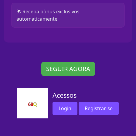
🎁 Receba bônus exclusivos
automaticamente
SEGUIR AGORA
Acessos
Login
Registrar-se