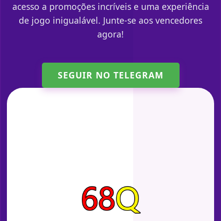
acesso a promoções incríveis e uma experiência
de jogo inigualável. Junte-se aos vencedores
agora!
SEGUIR NO TELEGRAM